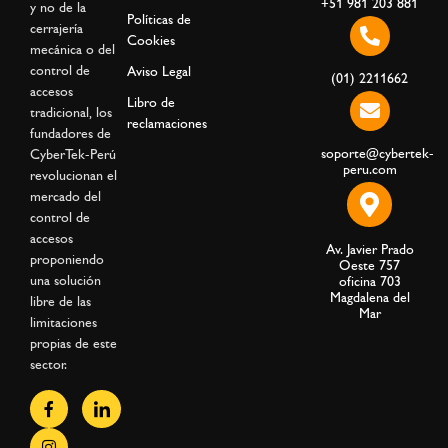
+51 981 203 881
y no de la
Políticas de
cerrajería
Cookies
mecánica o del
control de
Aviso Legal
(01) 2211662
accesos
Libro de
tradicional, los
reclamaciones
fundadores de
soporte@cybertek-
CyberTek-Perú
peru.com
revolucionan el
mercado del
control de
accesos
Av. Javier Prado
proponiendo
Oeste 757
una solución
oficina 703
Magdalena del
libre de las
Mar
limitaciones
propias de este
sector.