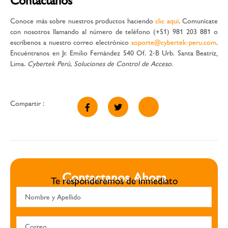
Contáctanos
Conoce más sobre nuestros productos haciendo
clic aquí
. Comunícate
con nosotros llamando al número de teléfono (+51) 981 203 881 o
escríbenos a nuestro correo electrónico
soporte@cybertek-peru.com
.
Encuéntranos en Jr. Emilio Fernández 540 Of. 2-B Urb. Santa Beatriz,
Lima.
Cybertek Perú, Soluciones de Control de Acceso.
Compartir :
Contactanos Ahora
Te responderemos de inmediato