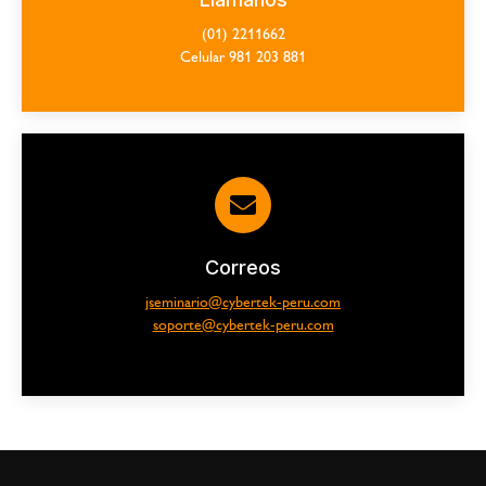
(01) 2211662
Celular 981 203 881
Correos
jseminario@cybertek-peru.com
soporte@cybertek-peru.com