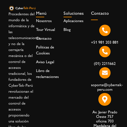
Menú
Soluciones
Contacto
Procedentes del
mundo de la
Nosotros
Aplicaciones
informática y de
Tour Virtual
Blog
las
telecomunicaciones,
Contacto
+51 981 203 881
y no de la
Políticas de
cerrajería
Cookies
mecánica o del
control de
Aviso Legal
(01) 2211662
accesos
Libro de
tradicional, los
reclamaciones
fundadores de
soporte@cybertek-
CyberTek-Perú
peru.com
revolucionan el
mercado del
control de
accesos
Av. Javier Prado
proponiendo
Oeste 757
una solución
oficina 703
Magdalena del
libre de las