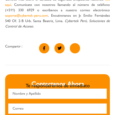
aquí
. Comunícate con nosotros llamando al número de teléfono
(+511) 330 6929 o escríbenos a nuestro correo electrónico
soporte@cybertek-peru.com
. Encuéntranos en Jr. Emilio Fernández
540 Of. 2-B Urb. Santa Beatriz, Lima.
Cybertek Perú, Soluciones de
Control de Acceso.
Compartir :
Contactanos Ahora
Te responderemos de inmediato