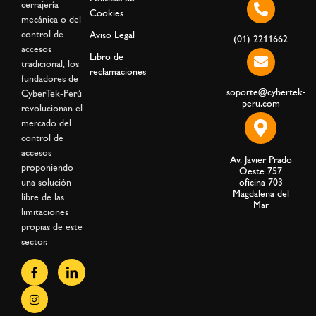
cerrajería
Cookies
mecánica o del
control de
Aviso Legal
(01) 2211662
accesos
Libro de
tradicional, los
reclamaciones
fundadores de
soporte@cybertek-
CyberTek-Perú
peru.com
revolucionan el
mercado del
control de
accesos
Av. Javier Prado
proponiendo
Oeste 757
una solución
oficina 703
Magdalena del
libre de las
Mar
limitaciones
propias de este
sector.