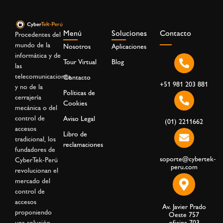
Menú
Soluciones
Contacto
Procedentes del
mundo de la
Nosotros
Aplicaciones
informática y de
Tour Virtual
Blog
las
telecomunicaciones,
Contacto
+51 981 203 881
y no de la
Políticas de
cerrajería
Cookies
mecánica o del
control de
Aviso Legal
(01) 2211662
accesos
Libro de
tradicional, los
reclamaciones
fundadores de
soporte@cybertek-
CyberTek-Perú
peru.com
revolucionan el
mercado del
control de
accesos
Av. Javier Prado
proponiendo
Oeste 757
una solución
oficina 703