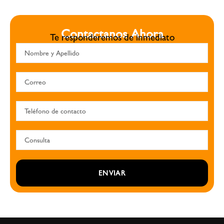
Contactanos Ahora
Te responderemos de inmediato
ENVIAR