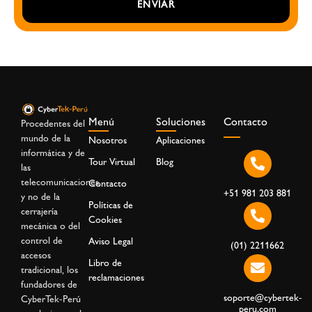
ENVIAR
Menú
Soluciones
Contacto
Procedentes del
mundo de la
Nosotros
Aplicaciones
informática y de
Tour Virtual
Blog
las
telecomunicaciones,
Contacto
+51 981 203 881
y no de la
Políticas de
cerrajería
Cookies
mecánica o del
control de
Aviso Legal
(01) 2211662
accesos
Libro de
tradicional, los
reclamaciones
fundadores de
soporte@cybertek-
CyberTek-Perú
peru.com