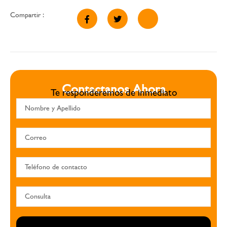
Compartir :
Contactanos Ahora
Te responderemos de inmediato