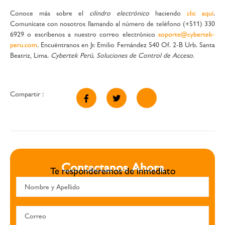
Conoce más sobre el
cilindro electrónico
haciendo
clic aquí
.
Comunícate con nosotros llamando al número de teléfono (+511) 330
6929 o escríbenos a nuestro correo electrónico
soporte@cybertek-
peru.com
. Encuéntranos en Jr. Emilio Fernández 540 Of. 2-B Urb. Santa
Beatriz, Lima.
Cybertek Perú, Soluciones de Control de Acceso.
Compartir :
Contactanos Ahora
Te responderemos de inmediato