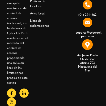
Políticas de
cerrajería
Cookies
mecánica o del
control de
Aviso Legal
(01) 2211662
accesos
Libro de
tradicional, los
reclamaciones
fundadores de
soporte@cybertek-
CyberTek-Perú
peru.com
revolucionan el
mercado del
control de
accesos
Av. Javier Prado
proponiendo
Oeste 757
una solución
oficina 703
Magdalena del
libre de las
Mar
limitaciones
propias de este
sector.