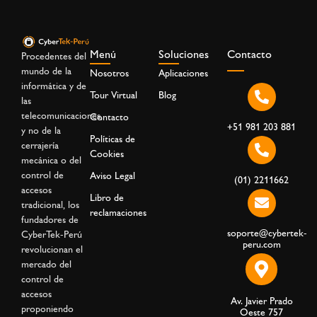
Menú
Soluciones
Contacto
Procedentes del
mundo de la
Nosotros
Aplicaciones
informática y de
Tour Virtual
Blog
las
telecomunicaciones,
Contacto
+51 981 203 881
y no de la
Políticas de
cerrajería
Cookies
mecánica o del
control de
Aviso Legal
(01) 2211662
accesos
Libro de
tradicional, los
reclamaciones
fundadores de
soporte@cybertek-
CyberTek-Perú
peru.com
revolucionan el
mercado del
control de
accesos
Av. Javier Prado
proponiendo
Oeste 757