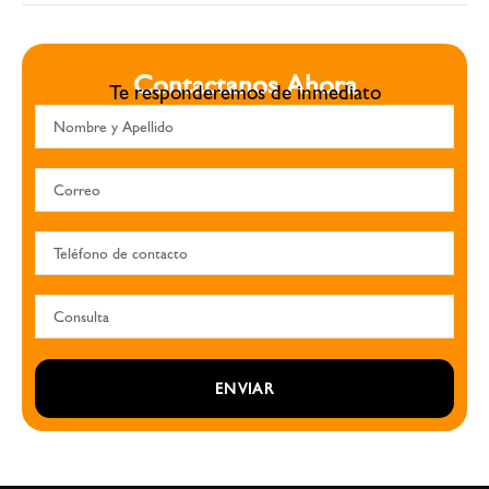
Contactanos Ahora
Te responderemos de inmediato
ENVIAR