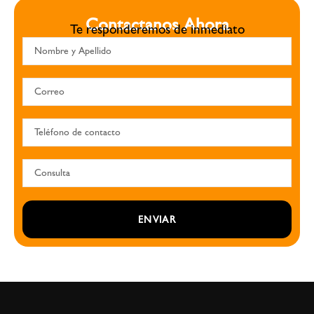
Contactanos Ahora
Te responderemos de inmediato
ENVIAR