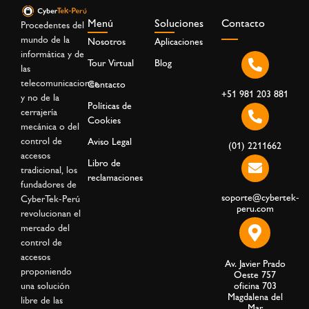
Menú
Soluciones
Contacto
Procedentes del
mundo de la
Nosotros
Aplicaciones
informática y de
Tour Virtual
Blog
las
telecomunicaciones,
Contacto
+51 981 203 881
y no de la
Políticas de
cerrajería
Cookies
mecánica o del
control de
Aviso Legal
(01) 2211662
accesos
Libro de
tradicional, los
reclamaciones
fundadores de
soporte@cybertek-
CyberTek-Perú
peru.com
revolucionan el
mercado del
control de
accesos
Av. Javier Prado
proponiendo
Oeste 757
una solución
oficina 703
Magdalena del
libre de las
Mar