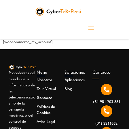
[woocommerce_my_account]
Menú
Soluciones
Contacto
Procedentes del
mundo de la
Nosotros
Aplicaciones
informática y de
Tour Virtual
Blog
las
telecomunicaciones,
Contacto
+51 981 203 881
y no de la
Políticas de
cerrajería
Cookies
mecánica o del
control de
Aviso Legal
(01) 2211662
accesos