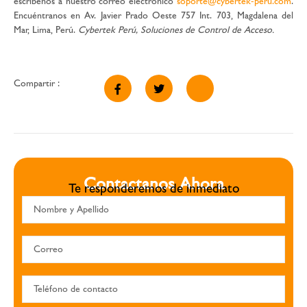
escríbenos a nuestro correo electrónico
soporte@cybertek-peru.com
.
Encuéntranos en Av. Javier Prado Oeste 757 Int. 703, Magdalena del
Mar, Lima, Perú.
Cybertek Perú, Soluciones de Control de Acceso.
Compartir :
Contactanos Ahora
Te responderemos de inmediato