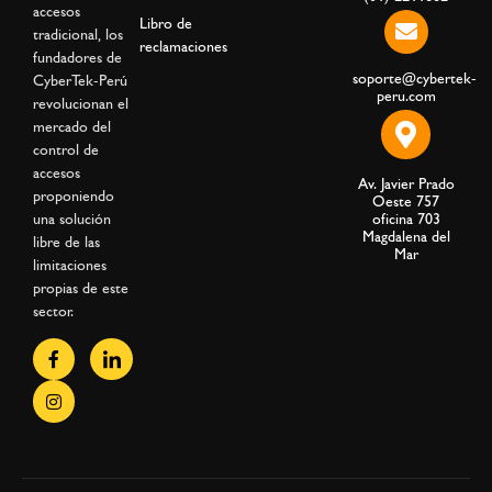
accesos
Libro de
tradicional, los
reclamaciones
fundadores de
soporte@cybertek-
CyberTek-Perú
peru.com
revolucionan el
mercado del
control de
accesos
Av. Javier Prado
proponiendo
Oeste 757
una solución
oficina 703
Magdalena del
libre de las
Mar
limitaciones
propias de este
sector.