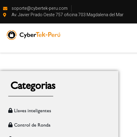
soporte@cybertek-peru.com
Av. Javier Prado Oeste 757 oficina 703 Magdalena del Mar
Categorias
Llaves inteligentes
Control de Ronda