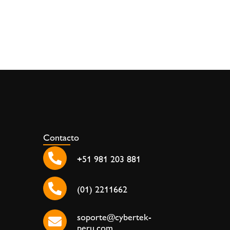
Contacto
+51 981 203 881
(01) 2211662
soporte@cybertek-
peru.com